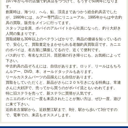
1977年から今の店舗で釣具店をつづけて、もうすぐ50周年になりま
す。
創業時は、海つり、へら、鮎、渓流まであつかう総合釣具店でした
が、1990年には、ルアー専門店にリニューアル、1995年からは中古釣
具の買取、販売をメインに行ってます。
スタッフは全員、ポパイのアルバイトから社員になった、釣り大好き
人間の集まりです。
買取経験も30年以上のベテランばかりで、商品の価値を知っているの
で、安心して、買取査定をまかせられる老舗釣具買取店です。カニエ
のポパイは、名古屋に隣接してるので、近くて便利です。
バス釣りで、有名な大江川、琵琶湖の行き帰りにも、お気軽によって
下さい。
中古釣具の品ぞろえには、自信があります。ロッド、リールはもちろ
んルアー、DVD、本、オールドタックルもあります。
リールカスタムパーツの品揃えにも自信があります。
買取をしていただくと、新品がさらに２０％引きになる特典は、常連
さんに大好評で、売ってから買うのがポパイ流ともいわれてます。
特に旧ステラを売って、新ステラに買替が人気です。
カニエのポパイに一度も来店されたことが無い方は、ぜひ一度、遊び
に来て下さい。
近鉄名古屋駅から、近鉄蟹江駅まで、8分、駅から歩いて3分ですの
で、電車での、来店もオススメします。