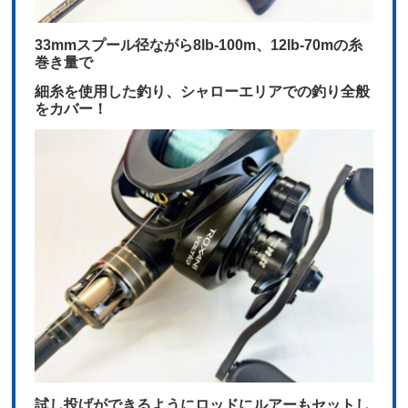
33mmスプール径ながら8lb-100m、12lb-70mの糸
巻き量で
細糸を使用した釣り、シャローエリアでの釣り全般
をカバー！
試し投げができるようにロッドにルアーもセットし