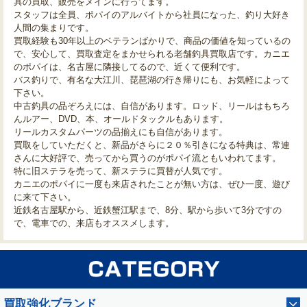
具の買取、販売をメインに行ってます。
スタッフは全員、ポパイのアルバイトから社員になった、釣り大好き
人間の集まりです。
買取経験も30年以上のベテランばかりで、商品の価値を知っているの
で、安心して、買取査定をまかせられる老舗釣具買取店です。カニエ
のポパイは、名古屋に隣接してるので、近くて便利です。
バス釣りで、有名な大江川、琵琶湖の行き帰りにも、お気軽によって
下さい。
中古釣具の品ぞろえには、自信があります。ロッド、リールはもちろ
んルアー、DVD、本、オールドタックルもあります。
リールカスタムパーツの品揃えにも自信があります。
買取をしていただくと、新品がさらに２０％引きになる特典は、常連
さんに大好評で、売ってから買うのがポパイ流ともいわれてます。
特に旧ステラを売って、新ステラに買替が人気です。
カニエのポパイに一度も来店されたことが無い方は、ぜひ一度、遊び
に来て下さい。
近鉄名古屋駅から、近鉄蟹江駅まで、8分、駅から歩いて3分ですの
で、電車での、来店もオススメします。
買取強化ブランド