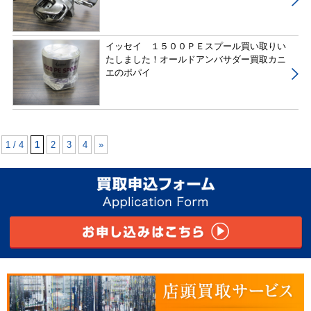
イッセイ １５００ＰＥスプール買い取りい
たしました！オールドアンバサダー買取カニ
エのポパイ
1 / 4
1
2
3
4
»