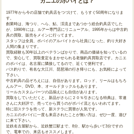
カニエのポパイとは？
1977年から今の店舗で釣具店をつづけて、もうすぐ50周年になりま
す。
創業時は、海つり、へら、鮎、渓流まであつかう総合釣具店でした
が、1990年には、ルアー専門店にリニューアル、1995年からは中古釣
具の買取、販売をメインに行ってます。
スタッフは全員、ポパイのアルバイトから社員になった、釣り大好き
人間の集まりです。
買取経験も30年以上のベテランばかりで、商品の価値を知っているの
で、安心して、買取査定をまかせられる老舗釣具買取店です。カニエ
のポパイは、名古屋に隣接してるので、近くて便利です。
バス釣りで、有名な大江川、琵琶湖の行き帰りにも、お気軽によって
下さい。
中古釣具の品ぞろえには、自信があります。ロッド、リールはもちろ
んルアー、DVD、本、オールドタックルもあります。
リールカスタムパーツの品揃えにも自信があります。
買取をしていただくと、新品がさらに２０％引きになる特典は、常連
さんに大好評で、売ってから買うのがポパイ流ともいわれてます。
特に旧ステラを売って、新ステラに買替が人気です。
カニエのポパイに一度も来店されたことが無い方は、ぜひ一度、遊び
に来て下さい。
近鉄名古屋駅から、近鉄蟹江駅まで、8分、駅から歩いて3分ですの
で、電車での、来店もオススメします。