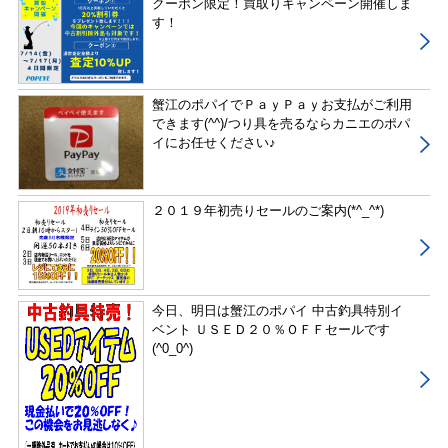
クーポン限定！買取りキャンペーン開催しま
す！
蟹江のポパイでＰａｙＰａｙお支払がご利用
できます(^^)/つり具を売るならカニエのポパ
イにお任せください♪
２０１９年初売りセールのご案内(*^_^*)
今日、明日は蟹江のポパイ 中古釣具特別イ
ベント ＵＳＥＤ２０％ＯＦＦセールです
(^0_0^)