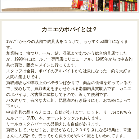
カニエのポパイとは？
1977年から今の店舗で釣具店をつづけて、もうすぐ50周年になりま
す。
創業時は、海つり、へら、鮎、渓流まであつかう総合釣具店でした
が、1990年には、ルアー専門店にリニューアル、1995年からは中古釣
具の買取、販売をメインに行ってます。
スタッフは全員、ポパイのアルバイトから社員になった、釣り大好き
人間の集まりです。
買取経験も30年以上のベテランばかりで、商品の価値を知っているの
で、安心して、買取査定をまかせられる老舗釣具買取店です。カニエ
のポパイは、名古屋に隣接してるので、近くて便利です。
バス釣りで、有名な大江川、琵琶湖の行き帰りにも、お気軽によって
下さい。
中古釣具の品ぞろえには、自信があります。ロッド、リールはもちろ
んルアー、DVD、本、オールドタックルもあります。
リールカスタムパーツの品揃えにも自信があります。
買取をしていただくと、新品がさらに２０％引きになる特典は、常連
さんに大好評で、売ってから買うのがポパイ流ともいわれてます。