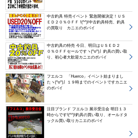
中古釣具 特売イベント 緊急開催決定！ＵＳ
ＥＤ２０％ＯＦＦ !(^^)!中古釣具特売、釣具
の買取り カニエのポパイ
中古釣具の特売 今日、明日はＵＳＥＤ２
０％ＯＦＦセールですヽ(^o^)丿釣具の買い取
り、初心者大歓迎カニエのポパイ
フエルコ 「Huerco」イベント始まりまし
たヽ(^o^)丿１９時までのイベントですカニエ
のポパイ
注目ブランド フエルコ 展示受注会 明日１３
時からです!(^^)!釣具の買い取り、オールドタ
ックル買い取りカニエのポパイ