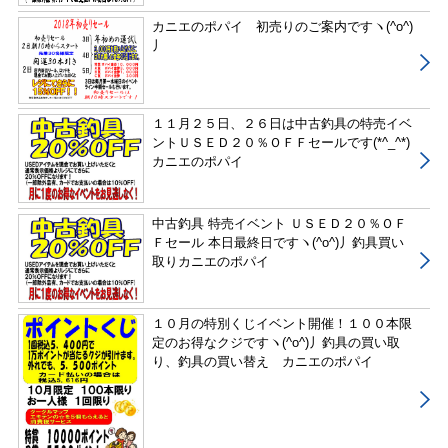
カニエのポパイ 初売りのご案内ですヽ(^o^)
丿
１１月２５日、２６日は中古釣具の特売イベ
ントＵＳＥＤ２０％ＯＦＦセールです(*^_^*)
カニエのポパイ
中古釣具 特売イベント ＵＳＥＤ２０％ＯＦ
Ｆセール 本日最終日ですヽ(^o^)丿釣具買い
取りカニエのポパイ
１０月の特別くじイベント開催！１００本限
定のお得なクジですヽ(^o^)丿釣具の買い取
り、釣具の買い替え カニエのポパイ