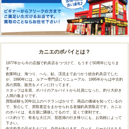
カニエのポパイとは？
1977年から今の店舗で釣具店をつづけて、もうすぐ50周年になりま
す。
創業時は、海つり、へら、鮎、渓流まであつかう総合釣具店でした
が、1990年には、ルアー専門店にリニューアル、1995年からは中古釣
具の買取、販売をメインに行ってます。
スタッフは全員、ポパイのアルバイトから社員になった、釣り大好き
人間の集まりです。
買取経験も30年以上のベテランばかりで、商品の価値を知っているの
で、安心して、買取査定をまかせられる老舗釣具買取店です。カニエ
のポパイは、名古屋に隣接してるので、近くて便利です。
バス釣りで、有名な大江川、琵琶湖の行き帰りにも、お気軽によって
下さい。
中古釣具の品ぞろえには、自信があります。ロッド、リールはもちろ