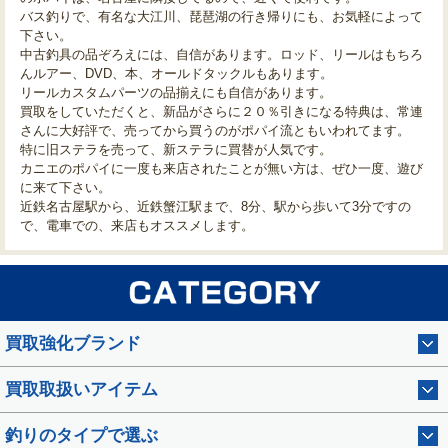
バス釣りで、有名な大江川、琵琶湖の行き帰りにも、お気軽によって
下さい。
中古釣具の品ぞろえには、自信があります。ロッド、リールはもちろ
んルアー、DVD、本、オールドタックルもあります。
リールカスタムパーツの品揃えにも自信があります。
買取をしていただくと、新品がさらに２０％引きになる特典は、常連
さんに大好評で、売ってから買うのがポパイ流ともいわれてます。
特に旧ステラを売って、新ステラに買替が人気です。
カニエのポパイに一度も来店されたことが無い方は、ぜひ一度、遊び
に来て下さい。
近鉄名古屋駅から、近鉄蟹江駅まで、8分、駅から歩いて3分ですの
で、電車での、来店もオススメします。
買取強化ブランド
買取取扱いアイテム
釣りのタイプで選ぶ