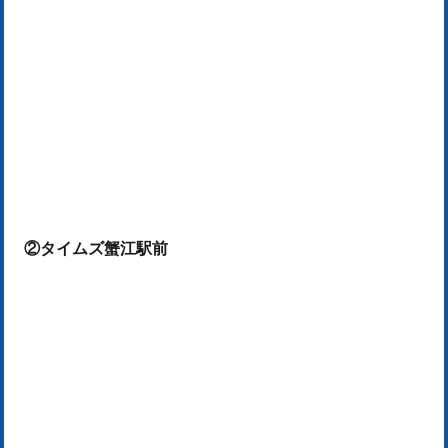
②タイムズ蟹江駅前