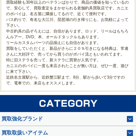
買取経験も30年以上のベテランばかりで、商品の価値を知っているの
で、安心して、買取査定をまかせられる老舗釣具買取店です。カニエ
のポパイは、名古屋に隣接してるので、近くて便利です。
バス釣りで、有名な大江川、琵琶湖の行き帰りにも、お気軽によって
下さい。
中古釣具の品ぞろえには、自信があります。ロッド、リールはもちろ
んルアー、DVD、本、オールドタックルもあります。
リールカスタムパーツの品揃えにも自信があります。
買取をしていただくと、新品がさらに２０％引きになる特典は、常連
さんに大好評で、売ってから買うのがポパイ流ともいわれてます。
特に旧ステラを売って、新ステラに買替が人気です。
カニエのポパイに一度も来店されたことが無い方は、ぜひ一度、遊び
に来て下さい。
近鉄名古屋駅から、近鉄蟹江駅まで、8分、駅から歩いて3分ですの
で、電車での、来店もオススメします。
買取強化ブランド
買取取扱いアイテム