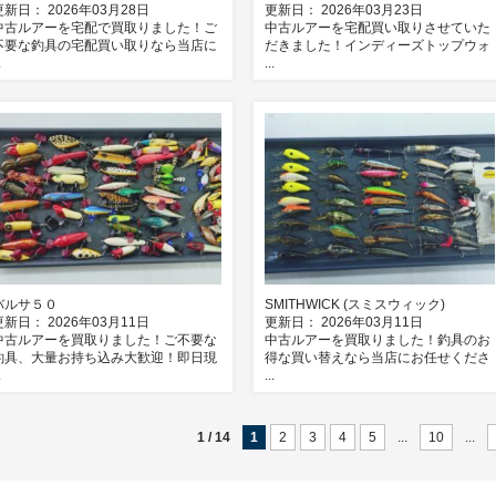
更新日： 2026年03月28日
更新日： 2026年03月23日
中古ルアーを宅配で買取りました！ご
中古ルアーを宅配買い取りさせていた
不要な釣具の宅配買い取りなら当店に
だきました！インディーズトップウォ
.
...
バルサ５０
SMITHWICK (スミスウィック)
更新日： 2026年03月11日
更新日： 2026年03月11日
中古ルアーを買取りました！ご不要な
中古ルアーを買取りました！釣具のお
釣具、大量お持ち込み大歓迎！即日現
得な買い替えなら当店にお任せくださ
.
...
1 / 14
1
2
3
4
5
...
10
...