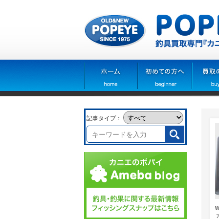
記事タイプ：
w