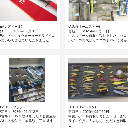
ZEAL(ズイール)
O.S.P(オーエスピー)
更新日： 2026年06月16日
更新日： 2026年06月16日
ZEAL プッシュウォーターアライくん
中古ルアーを買取り致しました！バス
を買い取りさせていただきました ...
ルアーの買取はカニエのポパイにお任
...
PLANO（プラノ）
HEDDON(ヘドン)
更新日： 2026年06月13日
更新日： 2026年05月30日
中古ルアーを買取りました！名古屋か
中古ルアーを買取りました！明日まで
ら近い！愛知県、岐阜県、三重県 中 ...
ライン会員に入会していただくと買取
...