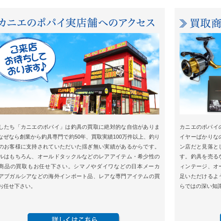
したち「カニエのポパイ」は釣具の買取に絶対的な自信がありま
カニエのポパイ
なぜなら創業から釣具専門で約50年、買取実績100万件以上、釣り
イヤーばかりな
のお客様に支持されていただいた揺ぎ無い実績があるからです。
ン店だと見落と
ルはもちろん、オールドタックルなどのレアアイテム・希少性の
す。釣具を売る
商品の買取もお任せ下さい。シマノやダイワなどの日本メーカ
ィンテージ、オ
アブガルシアなどの海外インポート品、レアな専門アイテムの買
足いただけるよ
お任せ下さい。
らではの深い知