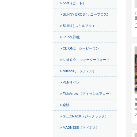
beat（ビート）
SUNNY BROS (サニーブロス)
Skillful ( スキルフル )
Ja-do(邪道)
CB ONE（シービーワン）
ＵＭＣＯ ウォーターフォード
Mitchell (ミッチェル）
PENN ペン
FishArrow （フィッシュアロー）
金鯱
GEECRACK（ジークラック）
..
MADNESS（マドネス）