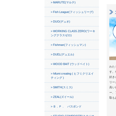
MARUTE(マルテ)
Fish League(フィッシュリーグ)
DUO(デュオ)
WORKING CLASS ZERO(ワーキ
ングクラスゼロ)
Fishman(フィッシュマン)
DUEL(デュエル)
WOOD BAIT (ウッドベイト)
わた
す。
hifumi creating ( ヒフミクリエイ
好き
ティング )
リー
SMITH(スミス)
高い
ー、
ZEAL(ズイール)
取も
Ｂ．Ｐ． バスポンド