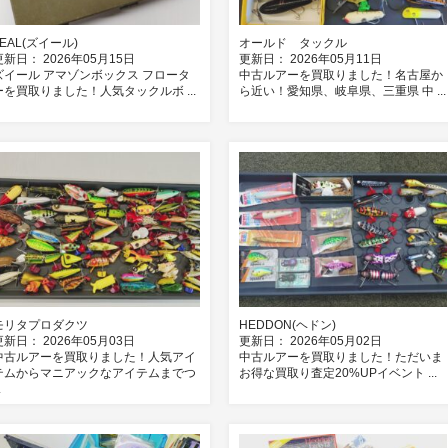
ZEAL(ズイール)
オールド タックル
更新日： 2026年05月15日
更新日： 2026年05月11日
ズイール アマゾンボックス フロータ
中古ルアーを買取りました！名古屋か
ーを買取りました！人気タックルボ ...
ら近い！愛知県、岐阜県、三重県 中 ...
モリタプロダクツ
HEDDON(ヘドン)
更新日： 2026年05月03日
更新日： 2026年05月02日
中古ルアーを買取りました！人気アイ
中古ルアーを買取りました！ただいま
テムからマニアックなアイテムまでつ
お得な買取り査定20%UPイベント ...
.