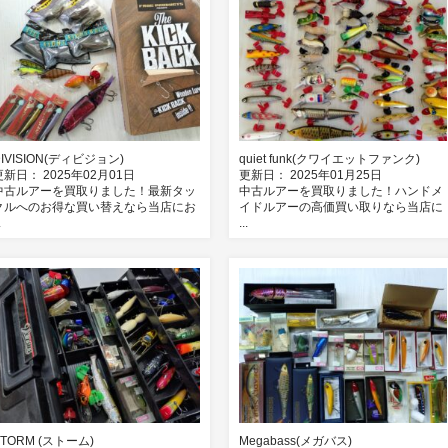
DIVISION(ディビジョン)
quiet funk(クワイエットファンク)
更新日： 2025年02月01日
更新日： 2025年01月25日
中古ルアーを買取りました！最新タッ
中古ルアーを買取りました！ハンドメ
クルへのお得な買い替えなら当店にお
イドルアーの高価買い取りなら当店に
.
...
STORM (ストーム)
Megabass(メガバス)