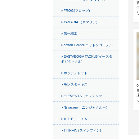
FROG(フロッグ)
..
YAMARIA （ヤマリア）
第一精工
cotton Cordell コットンコーデル
EASTABOGA TACKLE(イースタ
ボガタックル)
ホッテントット
モンスターキス
c
ELEMENTS（エレメンツ）
..
Ninjacrew（ニンジャクルー）
ＫＴＦ、ＩＸＡ
THINFIN (スィンフィン)