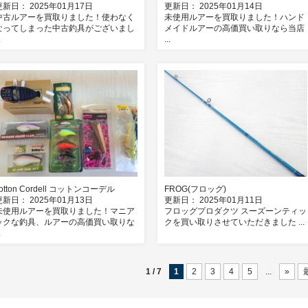
更新日： 2025年01月17日
更新日： 2025年01月14日
中古ルアーを買取りました！使わなく
未使用ルアーを買取りました！ハンド
なってしまった中古釣具がございまし
メイドルアーの高価買い取りなら当店
.
...
otton Cordell コットンコーデル
FROG(フロッグ)
更新日： 2025年01月13日
更新日： 2025年01月11日
未使用ルアーを買取りました！マニア
フロッグプロダクツ スーズーンティッ
ックな釣具、ルアーの高価買い取りな
クを買い取りさせていただきました ...
.
1 / 7
1
2
3
4
5
...
»