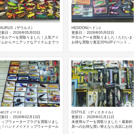
SAURUS（ザウルス）
HEDDON(ヘドン)
更新日： 2026年05月03日
更新日： 2026年05月02日
中古ルアーを買取りました！人気アイ
中古ルアーを買取りました！ただいま
テムからマニアックなアイテムまでつ
お得な買取り査定20%UPイベント ...
.
eat (ティート)
DSTYLE （ディスタイル）
更新日： 2026年02月13日
更新日： 2026年01月11日
トップウォータープラグを買取りまし
未使用ルアーを買取りました！最新釣
た！ハンドメイドトップウォータール
具へのお得な買い替えなら当店にお任
.
...