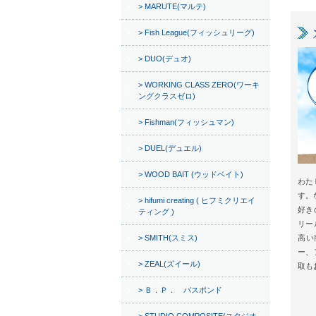
MARUTE(マルテ)
Fish League(フィッシュリーグ)
DUO(デュオ)
WORKING CLASS ZERO(ワーキ
ングクラスゼロ)
Fishman(フィッシュマン)
DUEL(デュエル)
WOOD BAIT (ウッドベイト)
わた
す。
hifumi creating ( ヒフミクリエイ
好き
ティング )
リー
SMITH(スミス)
高い
ー、
ZEAL(ズイール)
取も
Ｂ．Ｐ． バスポンド