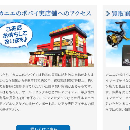
したち「カニエのポパイ」は釣具の買取に絶対的な自信がありま
カニエのポパイ
なぜなら創業から釣具専門で約50年、買取実績100万件以上、釣り
イヤーばかりな
のお客様に支持されていただいた揺ぎ無い実績があるからです。
ン店だと見落と
ルはもちろん、オールドタックルなどのレアアイテム・希少性の
す。釣具を売る
商品の買取もお任せ下さい。シマノやダイワなどの日本メーカ
ィンテージ、オ
アブガルシアなどの海外インポート品、レアな専門アイテムの買
足いただけるよ
お任せ下さい。
らではの深い知