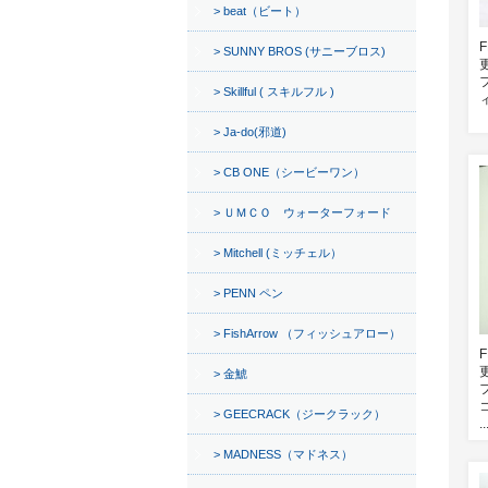
beat（ビート）
SUNNY BROS (サニーブロス)
Skillful ( スキルフル )
Ja-do(邪道)
CB ONE（シービーワン）
ＵＭＣＯ ウォーターフォード
Mitchell (ミッチェル）
PENN ペン
FishArrow （フィッシュアロー）
金鯱
GEECRACK（ジークラック）
..
MADNESS（マドネス）